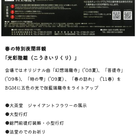
春の特別夜間拝観
｢光彩陸離（こうさいりくり）｣
会場ではオリジナル曲「幻想瑞龍寺」(’08夏)、「菩提寺」
(’09冬)、「時の雫」(’09夏) 、「春の訪れ」（’11春）を
BGMに五色の光で伽藍瑞龍寺をライトアップ
●大茶堂 ジャイアントフラワーの展示
●大型行灯
●総門前提灯装飾・小型行灯
●法堂のでのお祈り