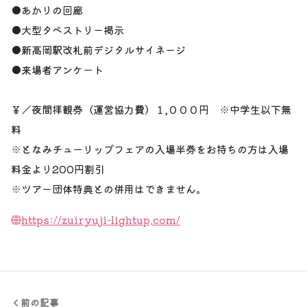
●あかりの回廊
●大型タペストリー掲示
●新高岡駅改札前デジタルサイネージ
●来場者アンケート
￥／夜間拝観券（運営協力費）１,０００円 ※中学生以下無
料
※となみチューリップフェアの入場半券をお持ちの方は入場
料金より200円割引
※ツアー団体特典との併用はできません。
https://zuiryuji-lightup.com/
前の記事