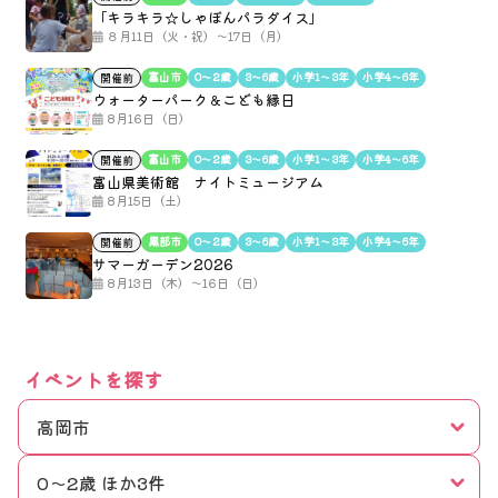
「キラキラ☆しゃぼんパラダイス」
８月11日（火・祝）～17日（月）
富山市
0〜2歳
3〜6歳
小学1〜3年
小学4〜6年
開催前
ウォーターパーク＆こども縁日
8月16日（日）
富山市
0〜2歳
3〜6歳
小学1〜3年
小学4〜6年
開催前
富山県美術館 ナイトミュージアム
8月15日（土）
黒部市
0〜2歳
3〜6歳
小学1〜3年
小学4〜6年
開催前
サマーガーデン2026
8月13日（木）～16日（日）
イベントを探す
高岡市
0〜2歳 ほか3件