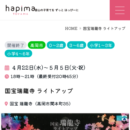
HOME
国宝瑞龍寺 ライトアップ
開催終了
高岡市
0〜2歳
3〜6歳
小学1〜3年
小学4〜6年
４月22日(水)～５月５日(火·祝)
18時〜21時（最終受付20時45分）
国宝瑞龍寺 ライトアップ
国宝 瑞龍寺（高岡市関本町35）