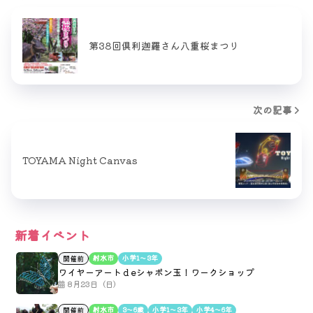
第38回倶利迦羅さん八重桜まつり
次の記事
TOYAMA Night Canvas
新着イベント
射水市
小学1〜3年
開催前
ワイヤーアートｄeシャボン玉！ワークショップ
8月23日（日）
射水市
3〜6歳
小学1〜3年
小学4〜6年
開催前