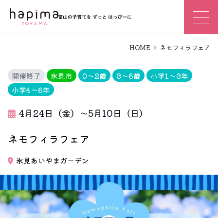
HOME
ネモフィラフェア
開催終了
氷見市
0〜2歳
3〜6歳
小学1〜3年
小学4〜6年
4月24日（金）～5月10日（日）
ネモフィラフェア
氷見あいやまガーデン