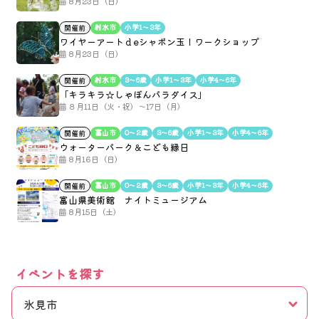
8月23日（日）
射水市
小学1〜3年
開催前
ワイヤーアートｄeシャボン玉！ワークショップ
8月23日（日）
射水市
3〜6歳
小学1〜3年
小学4〜6年
開催前
「キラキラ☆しゃぼんパラダイス」
８月11日（火・祝）～17日（月）
富山市
0〜2歳
3〜6歳
小学1〜3年
小学4〜6年
開催前
ウォーターパーク＆こども縁日
8月16日（日）
富山市
0〜2歳
3〜6歳
小学1〜3年
小学4〜6年
開催前
富山県美術館 ナイトミュージアム
8月15日（土）
イベントを探す
氷見市