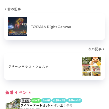
前の記事
TOYAMA Night Canvas
次の記事
グリーンテラス・フェスタ
新着イベント
射水市
3〜6歳
小学1〜3年
小学4〜6年
開催前
ワイヤーアートｄeシャボン玉！祭り