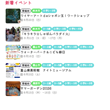
新着イベント
射水市
小学1〜3年
開催前
ワイヤーアートｄeシャボン玉！ワークショップ
8月23日（日）
射水市
3〜6歳
小学1〜3年
小学4〜6年
開催前
「キラキラ☆しゃぼんパラダイス」
８月11日（火・祝）～17日（月）
富山市
0〜2歳
3〜6歳
小学1〜3年
小学4〜6年
開催前
ウォーターパーク＆こども縁日
8月16日（日）
富山市
0〜2歳
3〜6歳
小学1〜3年
小学4〜6年
開催前
富山県美術館 ナイトミュージアム
8月15日（土）
黒部市
0〜2歳
3〜6歳
小学1〜3年
小学4〜6年
開催前
サマーガーデン2026
8月13日（木）～16日（日）