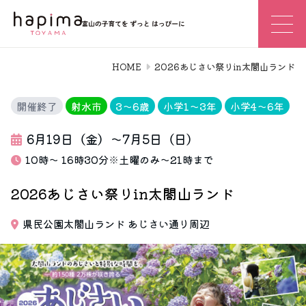
HOME
2026あじさい祭りin太閤山ランド
開催終了
射水市
3〜6歳
小学1〜3年
小学4〜6年
6月19日（金）～7月5日（日）
10時～ 16時30分※土曜のみ〜21時まで
2026あじさい祭りin太閤山ランド
県民公園太閤山ランド あじさい通り周辺