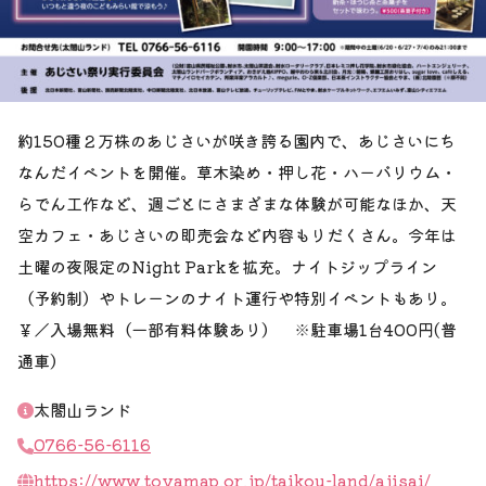
約150種２万株のあじさいが咲き誇る園内で、あじさいにち
なんだイベントを開催。草木染め・押し花・ハーバリウム・
らでん工作など、週ごとにさまざまな体験が可能なほか、天
空カフェ・あじさいの即売会など内容もりだくさん。今年は
土曜の夜限定のNight Parkを拡充。ナイトジップライン
（予約制）やトレーンのナイト運行や特別イベントもあり。
￥／入場無料（一部有料体験あり） ※駐車場1台400円(普
通車）
太閤山ランド
0766-56-6116
https://www.toyamap.or.jp/taikou-land/ajisai/