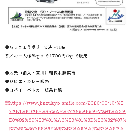
●らっきょう掘り 9時〜11時
￥／お一人様3kgまで 1700円/kg で販売
●地元（細入・宮川）朝採れ野菜市
●ジビエ・カレー販売
●白バイ・パトカー試乗体験
https://www.jinzukyo-smile.com/2026/06/19/%E
7%B4%B0%E5%85%A5%E7%89%B9%E7%94%A3%
E3%82%89%E3%81%A3%E3%81%8D%E3%82%87%
E3%81%86%E5%8F%8E%E7%A9%AB%E7%A5%A