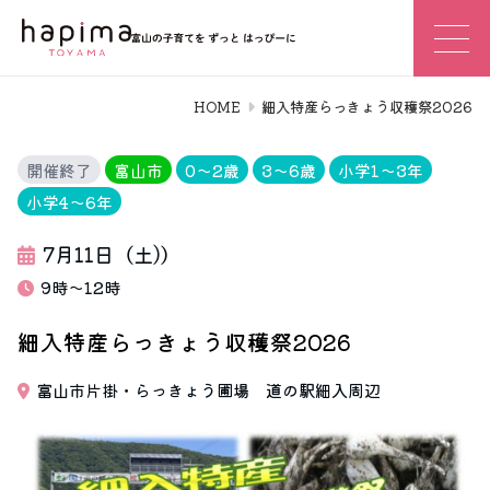
HOME
細入特産らっきょう収穫祭2026
開催終了
富山市
0〜2歳
3〜6歳
小学1〜3年
小学4〜6年
7月11日（土)）
9時〜12時
細入特産らっきょう収穫祭2026
富山市片掛・らっきょう圃場 道の駅細入周辺