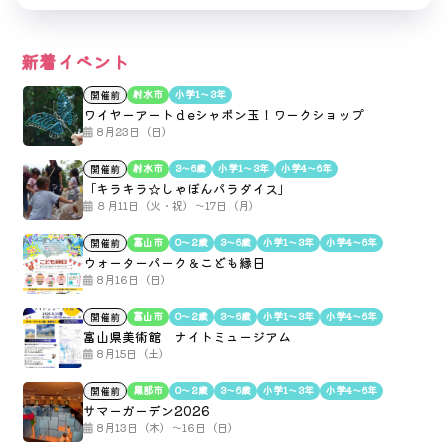
新着イベント
射水市
小学1〜3年
開催前
ワイヤーアートｄeシャボン玉！ワークショップ
8月23日（日）
射水市
3〜6歳
小学1〜3年
小学4〜6年
開催前
「キラキラ☆しゃぼんパラダイス」
８月11日（火・祝）～17日（月）
富山市
0〜2歳
3〜6歳
小学1〜3年
小学4〜6年
開催前
ウォーターパーク＆こども縁日
8月16日（日）
富山市
0〜2歳
3〜6歳
小学1〜3年
小学4〜6年
開催前
富山県美術館 ナイトミュージアム
8月15日（土）
黒部市
0〜2歳
3〜6歳
小学1〜3年
小学4〜6年
開催前
サマーガーデン2026
8月13日（木）～16日（日）