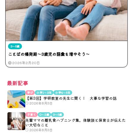
3〜6歳
ことばの爆発期～3歳児の語彙を増やそう～
2026年2月20日
最新記事
学び
小学1〜3年
小学4〜6年
【第3回】学研教室の先生に聞く！ 大事な学習の話
2026年8月3日
子育て
0〜2歳
3〜6歳
先輩ママの離乳食ハプニング集。体験談と保育士が伝えた
い大切なこと
2026年8月3日