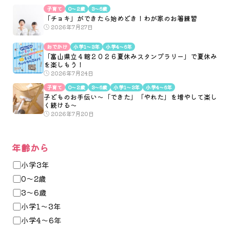
子育て
0〜2歳
3〜6歳
「チョキ」ができたら始めどき！わが家のお箸練習
2026年7月27日
おでかけ
小学1〜3年
小学4〜6年
「富山県立４館２０２６夏休みスタンプラリー」で夏休み
を楽しもう！
2026年7月24日
子育て
0〜2歳
3〜6歳
小学1〜3年
小学4〜6年
子どものお手伝い～「できた」「やれた」を増やして楽し
く続ける～
2026年7月20日
年齢から
小学3年
0〜2歳
3〜6歳
小学1〜3年
小学4〜6年